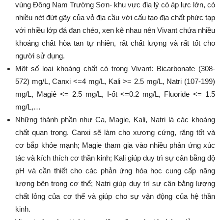
vùng Đông Nam Trường Sơn- khu vực địa lý có áp lực lớn, có
nhiều nét đứt gãy của vỏ địa cầu với cấu tạo địa chất phức tạp
với nhiều lớp đá đan chéo, xen kẽ nhau nên Vivant chứa nhiều
khoáng chất hòa tan tự nhiên, rất chất lượng và rất tốt cho
người sử dụng.
Một số loại khoáng chất có trong Vivant: Bicarbonate (308-
572) mg/L, Canxi <=4 mg/L, Kali >= 2.5 mg/L, Natri (107-199)
mg/L, Magiê <= 2.5 mg/L, I-ốt <=0.2 mg/L, Fluoride <= 1.5
mg/L,…
Những thành phần như Ca, Magie, Kali, Natri là các khoáng
chất quan trọng. Canxi sẽ làm cho xương cứng, răng tốt và
cơ bắp khỏe mạnh; Magie tham gia vào nhiều phản ứng xúc
tác và kích thích cơ thần kinh; Kali giúp duy trì sự cân bằng độ
pH và cần thiết cho các phản ứng hóa học cung cấp năng
lượng bên trong cơ thể; Natri giúp duy trì sự cân bằng lượng
chất lỏng của cơ thể và giúp cho sự vận động của hệ thần
kinh.