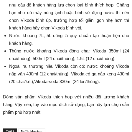
nhu cầu để khách hàng lựa chọn loại bình thích hợp. Chẳng
hạn như có máy nóng lạnh hoặc bình sứ đựng nước thì nên
chọn Vikoda bình úp, trường hợp tối giản, gọn nhẹ hơn thì
khách hàng hãy chọn Vikoda bình vòi.
Nước khoáng 7L, 5L cũng là quy chuẩn tạo thuận tiện cho
khách hàng.
Thùng nước khoáng Vikoda đóng chai: Vikoda 350ml (24
chai/thùng), 500ml (24 chai/thùng), 1.5L (12 chai/thùng).
Ngoài ra, thương hiệu Vikoda còn có: nước khoáng Vikoda
nắp vặn 430ml (12 chai/thùng), Vikoda có ga nắp keng 430ml
(20 chai/két),Vikoda-soda 330ml (24 lon/thùng).
Dòng sản phẩm Vikoda thích hợp với nhiều đối tượng khách
hàng. Vậy nên, tùy vào mục đích sử dụng, bạn hãy lựa chọn sản
phẩm phù hợp nhất.
TAGS
Nước khoáng