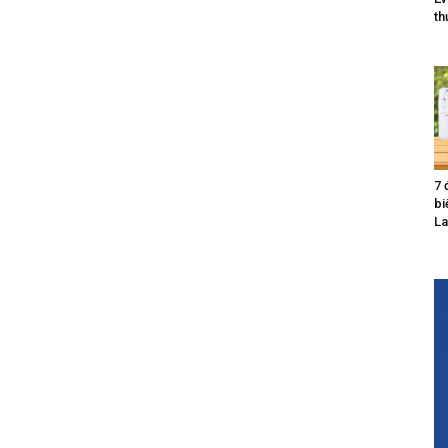
th
7 
bi
La