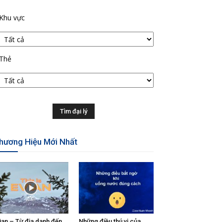
Khu vực
Thẻ
hương Hiệu Mới Nhất
ian – Từ địa danh đến
Những điều thú vị của