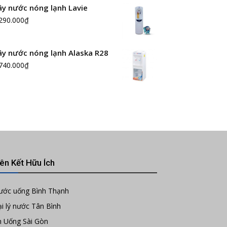
ây nước nóng lạnh Lavie
290.000
₫
ây nước nóng lạnh Alaska R28
740.000
₫
iên Kết Hữu Ích
ước uống Bình Thạnh
i lý nước Tân Bình
n Uống Sài Gòn