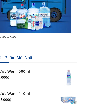
e Water MAN
ản Phẩm Mới Nhất
ước Wami 500ml
9.000
₫
ước Wami 110ml
28.000
₫