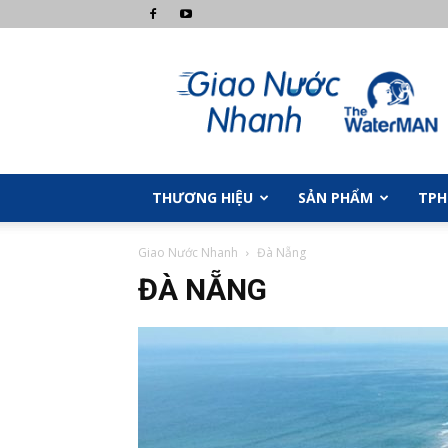
Giao
Nước
Nhanh
THƯƠNG HIỆU
SẢN PHẨM
TP
Giao Nước Nhanh
Đà Nẵng
ĐÀ NẴNG