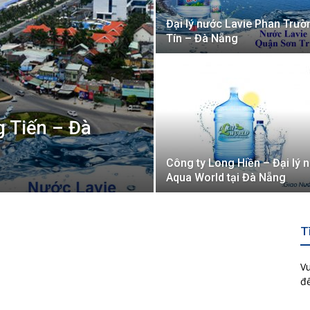
Đại lý nước Lavie Phan Trườ
Tín – Đà Nẵng
g Tiến – Đà
Công ty Long Hiền – Đại lý 
Aqua World tại Đà Nẵng
T
Vu
để