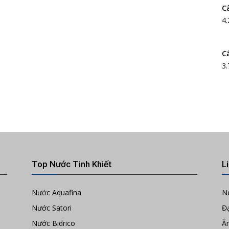
C
4.
C
3.
Top Nước Tinh Khiết
L
Nước Aquafina
N
Nước Satori
Đạ
Nước Bidrico
Ă