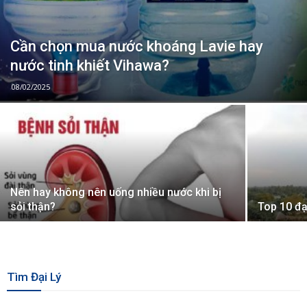
Cần chọn mua nước khoáng Lavie hay
nước tinh khiết Vihawa?
08/02/2025
Nên hay không nên uống nhiều nước khi bị
sỏi thận?
Top 10 đạ
Tìm Đại Lý