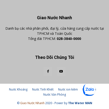
Giao Nước Nhanh
Danh bạ các nhà phân phối, đại lý, cửa hàng cung cấp nước tại
TPHCM và Toàn Quốc
Tổng đài TPHCM:
028-3840-0000
Theo Dõi Chúng Tôi
Nước Khoáng
Nước Tinh Khiết
Nước ion kiềm
Nước suối
Nước Văn Phòng
©
Giao Nước Nhanh
2020 - Power by
The Water MAN