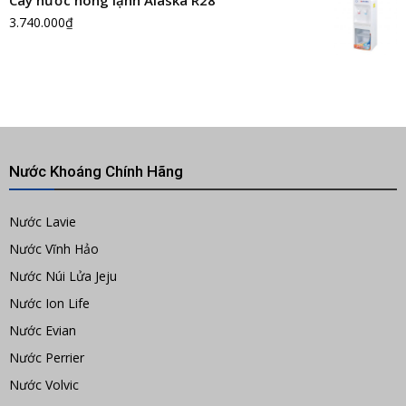
Cây nước nóng lạnh Alaska R28
3.740.000
₫
Nước Khoáng Chính Hãng
Nước Lavie
Nước Vĩnh Hảo
Nước Núi Lửa Jeju
Nước Ion Life
Nước Evian
Nước Perrier
Nước Volvic